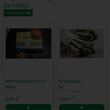
benötigt
alle hinzufügen
Höri Freilandeier Gr L 6 er Pack
Grünspargel
Stück
kg
0,00 € /
0,00 € / Kilogramm
*
*
2,50 €
0,00 €