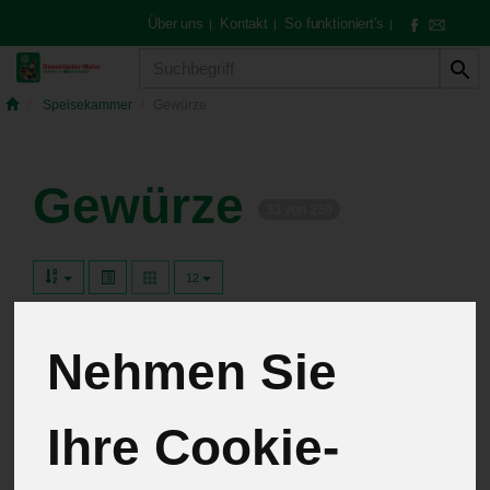
Über uns
Kontakt
So funktioniert's
|
|
|
Produkt
Speisekammer
Gewürze
Gewürze
33 von 259
12
Nehmen Sie
Hersteller
Ernährung
Allergene
Ihre Cookie-