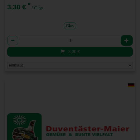
*
3,30 €
/ Glas
Glas
Anzahl
3,30
€