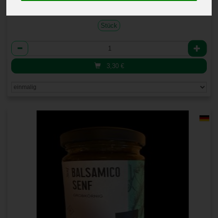
Stück
Anzahl
3,30
€