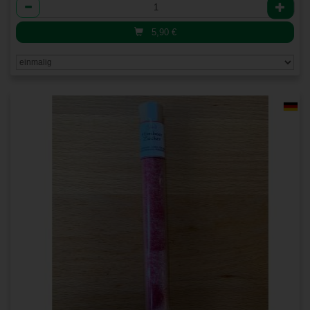
Anzahl
5,90
€