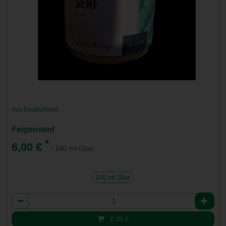
Aus Deutschland
Feigensenf
*
6,00 €
/ 140 ml Glas
140 ml Glas
Anzahl
6,00
€