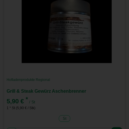
Hofladenprodukte Regional
Grill & Steak Gewürz Aschenbrenner
*
5,90 €
/ St
1 * St (5,90 € / Stk)
St