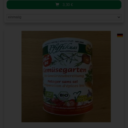
3,30
€