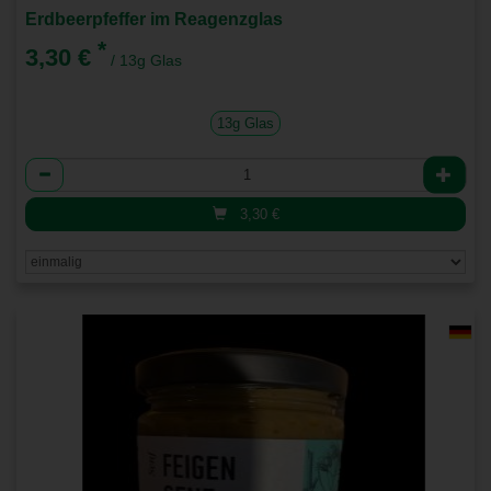
Erdbeerpfeffer im Reagenzglas
*
3,30 €
/ 13g Glas
13g Glas
Anzahl
3,30
€