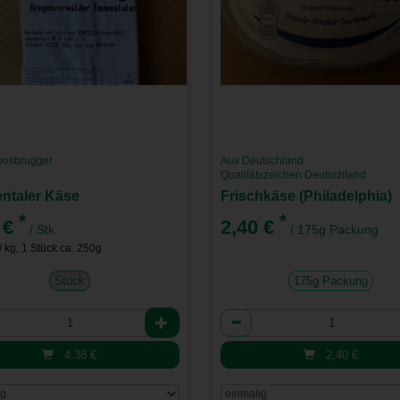
osbrugger
Aus Deutschland
Qualitätszeichen Deutschland
taler Käse
Frischkäse (Philadelphia)
*
*
 €
2,40 €
/ Stk
/ 175g Packung
/ kg, 1 Stück ca. 250g
Stück
175g Packung
l
Anzahl
4,38
€
2,40
€