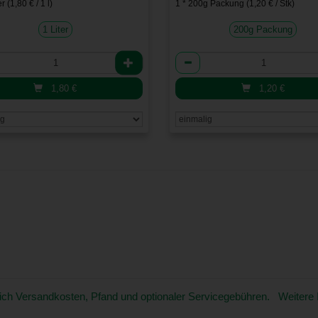
er (1,80 € / 1 l)
1 * 200g Packung (1,20 € / Stk)
1 Liter
200g Packung
l
Anzahl
1,80
€
1,20
€
üglich Versandkosten, Pfand und optionaler Servicegebühren. Weitere