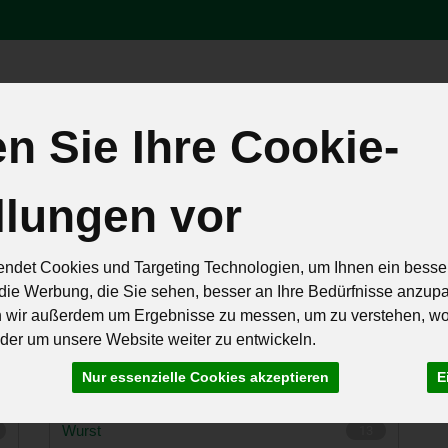
Produk
 Sie Ihre Cookie-
äten
Brot & Eier
Feinkost & Geschenke
Frisch & Geküh
llungen vor
Rezepte
ndet Cookies und Targeting Technologien, um Ihnen ein besser
die Werbung, die Sie sehen, besser an Ihre Bedürfnisse anzup
n wir außerdem um Ergebnisse zu messen, um zu verstehen, w
er um unsere Website weiter zu entwickeln.
hlt
26 von 259
Nur essenzielle Cookies akzeptieren
E
Wurst
13