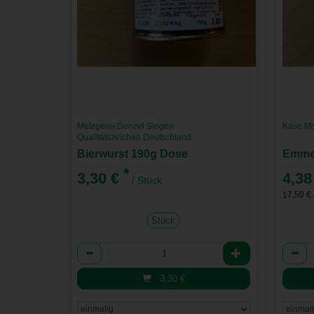
Metzgerei Denzel Singen
Käse Mo
Qualitätszeichen Deutschland
Bierwurst 190g Dose
Emmen
*
3,30 €
4,38
/ Stück
17,50 € 
Stück
Anzahl
Anzah
3,30
€