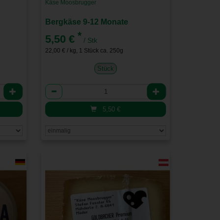
Käse Moosbrugger
Bergkäse 9-12 Monate
*
5,50 €
/ Stk
22,00 € / kg, 1 Stück ca. 250g
Stück
Anzahl
5,50
€