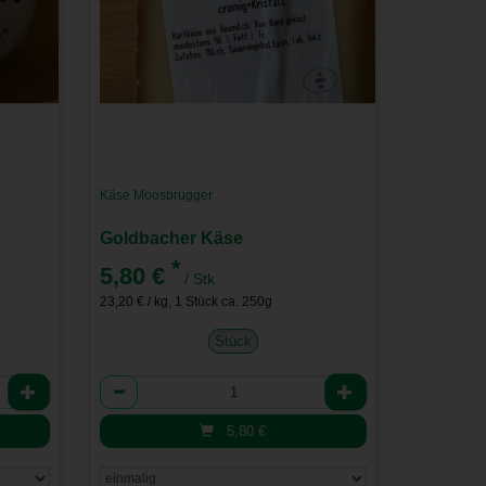
Käse Moosbrugger
Goldbacher Käse
*
5,80 €
/ Stk
23,20 € / kg, 1 Stück ca. 250g
Stück
Anzahl
5,80
€