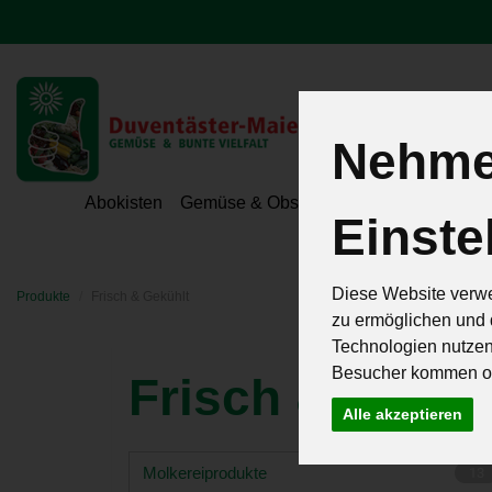
Nehmen
Hoeri - Gemüse
Abokisten
Gemüse & Obst
Hofeigene Spezialit
Einste
Diese Website verwe
Produkte
Frisch & Gekühlt
zu ermöglichen und 
Technologien nutze
Besucher kommen od
Frisch & Gekü
Alle akzeptieren
Molkereiprodukte
13