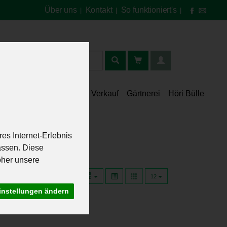
Über uns
Kontakt
So funktioniert's
|
|
|
t
lt
Speisekammer
Verkauf
Gärtnerei
Höri Bülle
es Internet-Erlebnis
assen. Diese
oher unsere
12
instellungen ändern