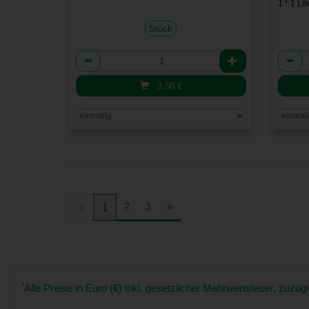
1 * 1 Lit
Stück
Anzahl
Anzah
3,50
€
2
3
»
«
1
*
Alle Preise in Euro (€) inkl. gesetzlicher Mehrwertsteuer, zuz