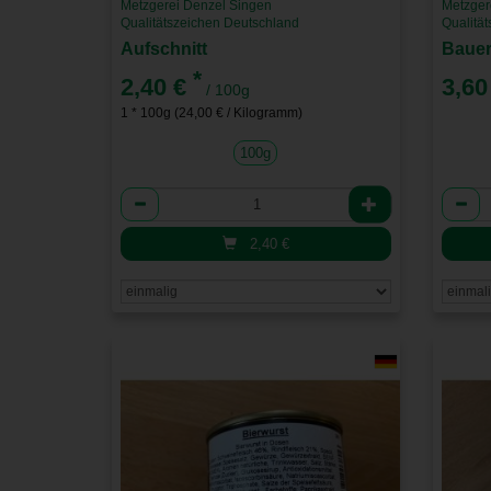
Metzgerei Denzel Singen
Metzger
Qualitätszeichen Deutschland
Qualitä
Aufschnitt
Bauer
*
2,40 €
3,60
/ 100g
1 * 100g (24,00 € / Kilogramm)
100g
Anzahl
Anzah
2,40
€