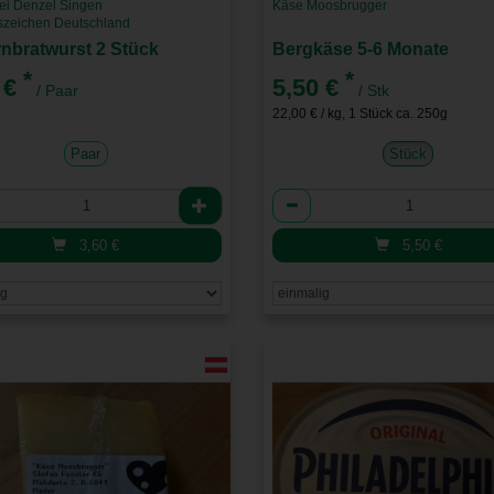
ei Denzel Singen
Käse Moosbrugger
tszeichen Deutschland
nbratwurst 2 Stück
Bergkäse 5-6 Monate
*
*
 €
5,50 €
/ Paar
/ Stk
22,00 € / kg, 1 Stück ca. 250g
Paar
Stück
l
Anzahl
3,60
€
5,50
€