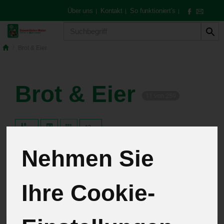
Über uns
Kontakt
So funktioniert's
|
|
|
Produkt
Brot & Eier
Brot & Eier
11 von 259
12
Nehmen Sie
Hersteller
Allergene
Ihre Cookie-