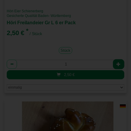
Höri Eier Schienerberg
Gesicherte Qualität Baden- Württemberg
Höri Freilandeier Gr L 6 er Pack
*
2,50 €
/ Stück
Stück
Anzahl
2,50
€