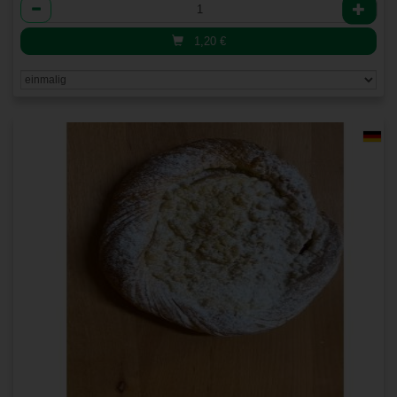
Anzahl
1,20
€