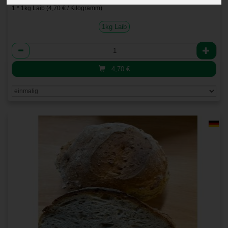
1 * 1kg Laib (4,70 € / Kilogramm)
1kg Laib
Anzahl
4,70
€