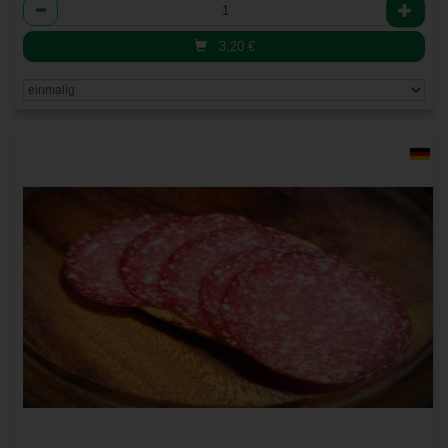
Anzahl
3,20
€