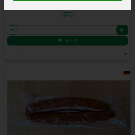
1 * 150g (26,67 € / Kilogramm)
150g
Anzahl
4,00
€