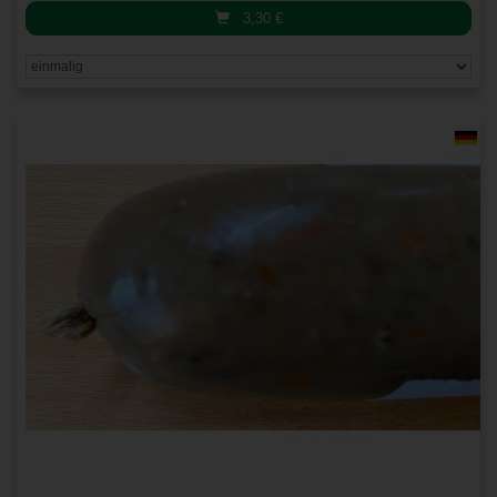
3,30
€