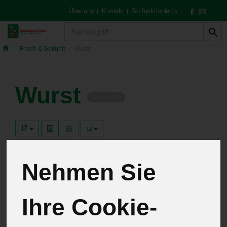
Über uns
Kontakt
So funktioniert's
|
|
|
Produkt
Frisch & Gekühlt
Wurst
Wurst
13 von 259
12
Nehmen Sie
Hersteller
Allergene
Ihre Cookie-