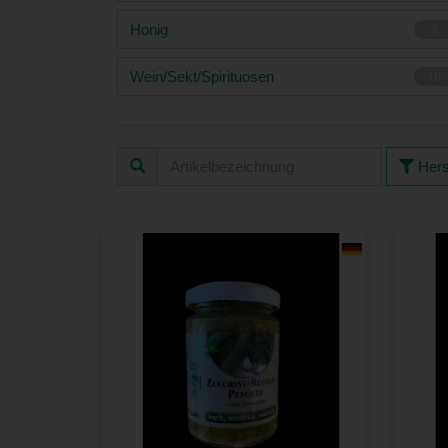
Honig
3
Wein/Sekt/Spirituosen
10
Hers