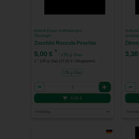
Delikat Essen Gottmadingen
Hoflade
Ökosiegel
Qualitä
Zucchini Ruccula Peschto
Zitro
*
5,00 €
3,30
/ 135 g Glas
1 * 135 g Glas (37,00 € / Kilogramm)
135 g Glas
Anzahl
Anzah
5,00
€