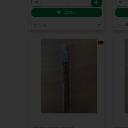
Anzahl
Anzah
10,60
€