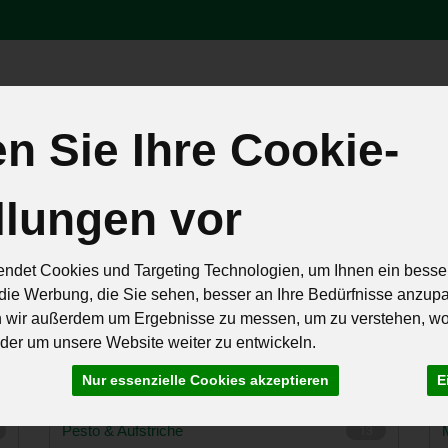
Produk
 Sie Ihre Cookie-
äten
Brot & Eier
Feinkost & Geschenke
Frisch & Geküh
llungen vor
Rezepte
ndet Cookies und Targeting Technologien, um Ihnen ein besser
die Werbung, die Sie sehen, besser an Ihre Bedürfnisse anzup
n wir außerdem um Ergebnisse zu messen, um zu verstehen, w
er um unsere Website weiter zu entwickeln.
r
79 von 257
Nur essenzielle Cookies akzeptieren
E
Pesto & Aufstriche
13