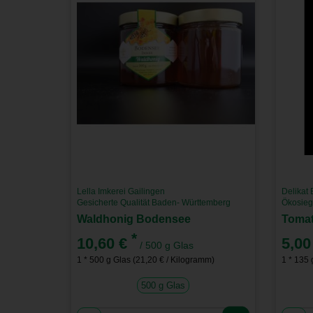
Lella Imkerei Gailingen
Delikat
Gesicherte Qualität Baden- Württemberg
Ökosieg
Waldhonig Bodensee
Tomat
*
10,60 €
5,00
/ 500 g Glas
1 * 500 g Glas (21,20 € / Kilogramm)
1 * 135 
500 g Glas