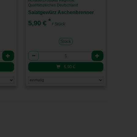
Hofladenprodukte Regional
Qualitätszeichen Deutschland
Salatgewürz Aschenbrenner
*
5,90 €
/ Stück
Stück
Anzahl
5,90
€