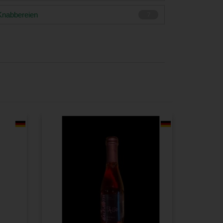
Knabbereien
7