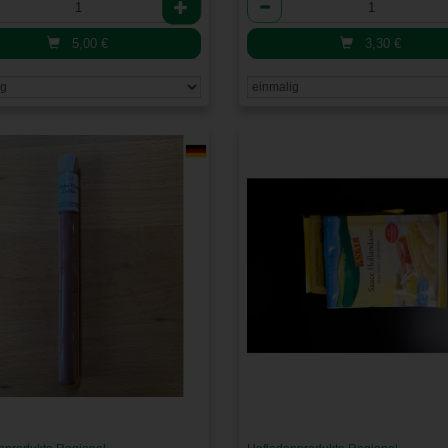
l
Anzahl
5,00
€
3,30
€