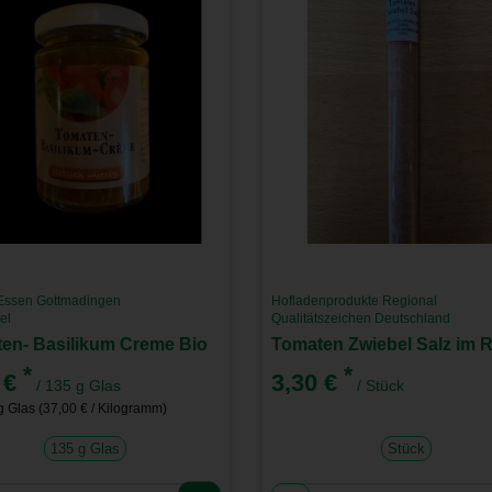
 Essen Gottmadingen
Hofladenprodukte Regional
el
Qualitätszeichen Deutschland
en- Basilikum Creme Bio
*
*
 €
3,30 €
/ 135 g Glas
/ Stück
g Glas (37,00 € / Kilogramm)
135 g Glas
Stück