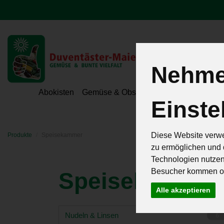
Nehmen
Hoeri - Gemüse
Abokisten
Gemüse & Obst
Hofeigene Spezialit
Einste
Diese Website verwe
Produkte
Speisekammer
zu ermöglichen und 
Technologien nutze
Besucher kommen od
Speisekamme
Alle akzeptieren
Nudeln & Linsen
6