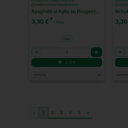
Hofladenprodukte Regional
Hoflade
Qualitätszeichen Deutschland
Qualitä
Spaghetti al Aglio im Reagenzglas
*
3,30 €
3,30
/ Glas
Glas
Anzahl
Anzah
3,30
€
2
3
4
5
»
«
1