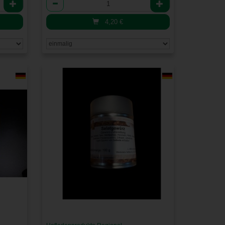
Anzahl
4,20
€