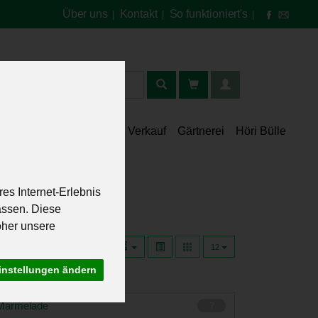
Über uns
Kontakt
So funktioniert's
|
|
|
t
lt
Speisekammer
Verkauf
Gärtnerei
Höri Bülle
es Internet-Erlebnis
assen. Diese
oher unsere
12
instellungen ändern
Marmelade
7