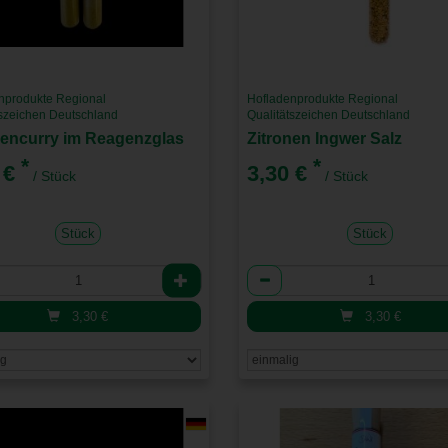
nprodukte Regional
Hofladenprodukte Regional
tszeichen Deutschland
Qualitätszeichen Deutschland
nencurry im Reagenzglas
Zitronen Ingwer Salz
*
*
 €
3,30 €
/ Stück
/ Stück
Stück
Stück
l
Anzahl
3,30
€
3,30
€