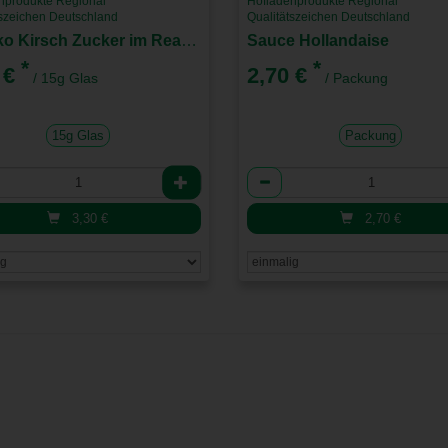
nprodukte Regional
Hofladenprodukte Regional
tszeichen Deutschland
Qualitätszeichen Deutschland
Schoko Kirsch Zucker im Reagenzglas
Sauce Hollandaise
*
*
 €
2,70 €
/ 15g Glas
/ Packung
15g Glas
Packung
l
Anzahl
3,30
€
2,70
€