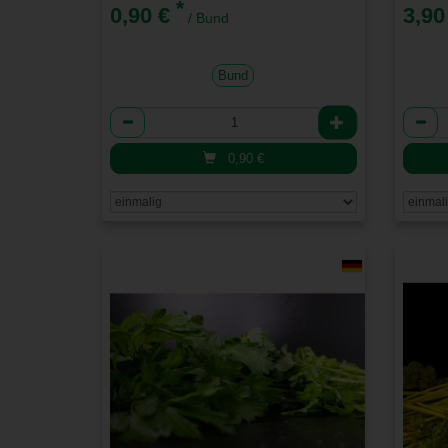
*
0,90 €
3,90
/ Bund
Bund
Anzahl
Anzah
0,90
€