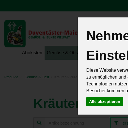
Nehmen
Einste
Hoeri - Gemüse
Abokisten
Gemüse & Obst
Hofeigene Spezialit
Diese Website verwe
zu ermöglichen und 
Produkte
Gemüse & Obst
Kräuter & Pilze
Technologien nutze
Besucher kommen od
Kräuter & Pilz
Alle akzeptieren
Hers