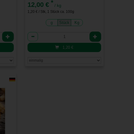
*
12,00 €
/ kg
1,20 € / Stk, 1 Stück ca. 100g
g
Stück
Kg
Anzahl
1,20
€