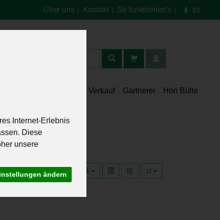
Über uns
Kontakt
So funktioniert's
|
|
|
t
lt
Speisekammer
Verkauf
Gärtnerei
Höri Bülle
es Internet-Erlebnis
assen. Diese
oher unsere
12
instellungen ändern