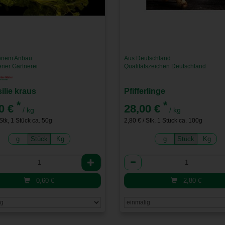
enem Anbau
Aus Deutschland
ener Gärtnerei
Qualitätszeichen Deutschland
ilie kraus
Pfifferlinge
*
*
0 €
28,00 €
/ kg
/ kg
 Stk, 1 Stück ca. 50g
2,80 € / Stk, 1 Stück ca. 100g
g
Stück
Kg
g
Stück
Kg
l
Anzahl
0,60
€
2,80
€