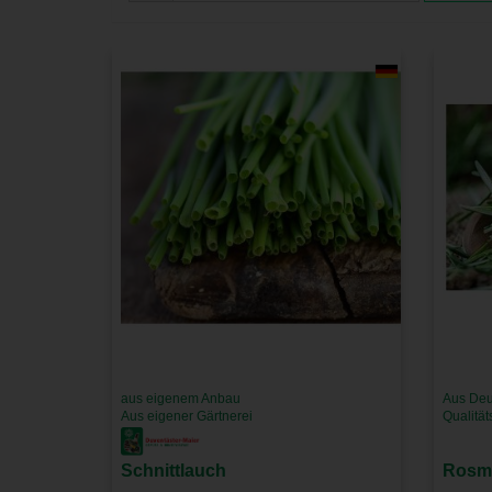
aus eigenem Anbau
Aus Deu
Aus eigener Gärtnerei
Qualitä
Schnittlauch
Rosm