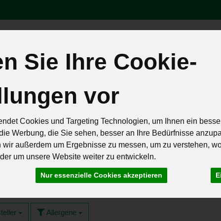
 Sie Ihre Cookie-
Produk
llungen vor
äten
Brot & Eier
Feinkost & Geschenke
Frisch & Geküh
Rezepte
ndet Cookies und Targeting Technologien, um Ihnen ein besser
die Werbung, die Sie sehen, besser an Ihre Bedürfnisse anzup
n wir außerdem um Ergebnisse zu messen, um zu verstehen, w
er um unsere Website weiter zu entwickeln.
e
Nur essenzielle Cookies akzeptieren
E
7 von 259
teller
Allergene