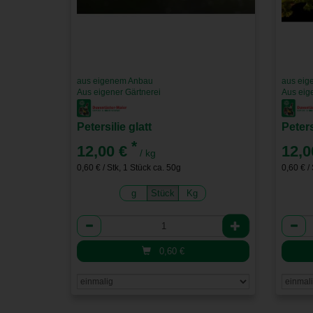
aus eigenem Anbau
aus eig
Aus eigener Gärtnerei
Aus eig
Petersilie glatt
Peters
*
12,00 €
12,0
/ kg
0,60 € / Stk, 1 Stück ca. 50g
0,60 € /
g
Stück
Kg
Anzahl
Anzah
0,60
€