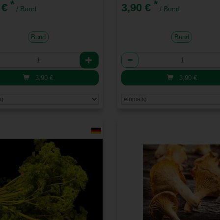
*
*
 €
3,90 €
/ Bund
/ Bund
Bund
Bund
l
Anzahl
3,90
€
3,90
€