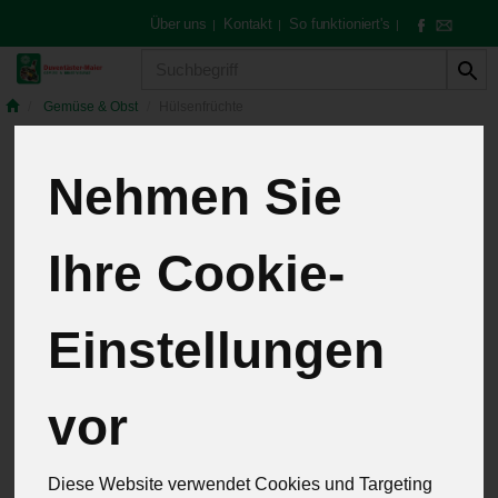
Über uns
Kontakt
So funktioniert's
|
|
|
Produkt
Gemüse & Obst
Hülsenfrüchte
Nehmen Sie
Hülsenfrüchte
Ihre Cookie-
4 von 259
Einstellungen
12
vor
Hersteller
Allergene
Diese Website verwendet Cookies und Targeting